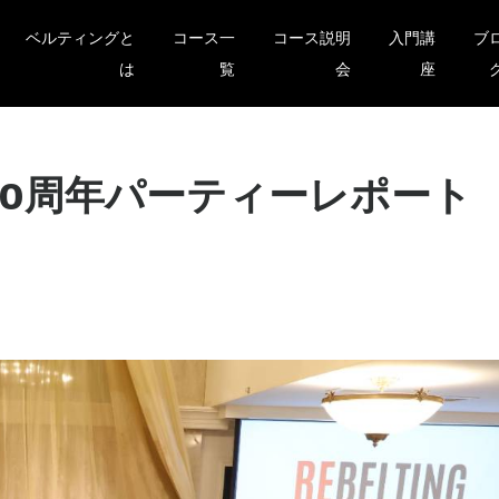
ベルティングと
コース一
コース説明
入門講
ブ
は
覧
会
座
EMY10周年パーティーレポート