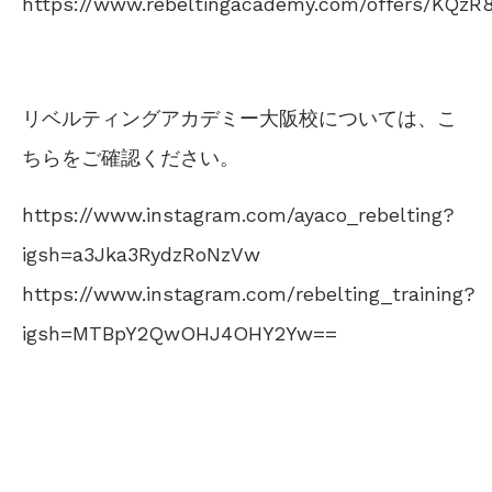
https://www.rebeltingacademy.com/offers/KQzR
リベルティングアカデミー大阪校については、こ
ちらをご確認ください。
https://www.instagram.com/ayaco_rebelting?
igsh=a3Jka3RydzRoNzVw
https://www.instagram.com/rebelting_training?
igsh=MTBpY2QwOHJ4OHY2Yw==